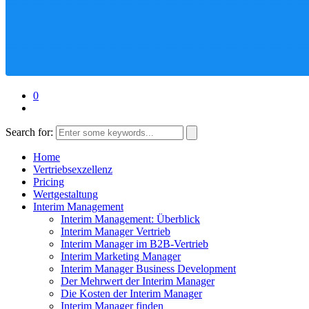
0
Search for:
Home
Vertriebsexzellenz
Pricing
Wertgestaltung
Interim Management
Interim Management: Überblick
Interim Manager Vertrieb
Interim Manager im B2B-Vertrieb
Interim Marketing Manager
Interim Manager Business Development
Der Mehrwert der Interim Manager
Die Kosten der Interim Manager
Interim Manager finden