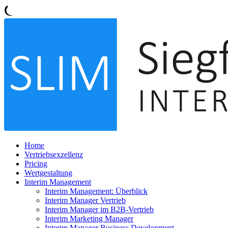
Home
Vertriebsexzellenz
Pricing
Wertgestaltung
Interim Management
Interim Management: Überblick
Interim Manager Vertrieb
Interim Manager im B2B-Vertrieb
Interim Marketing Manager
Interim Manager Business Development