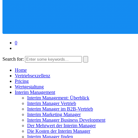
0
Search for:
Home
Vertriebsexzellenz
Pricing
Wertgestaltung
Interim Management
Interim Management: Überblick
Interim Manager Vertrieb
Interim Manager im B2B-Vertrieb
Interim Marketing Manager
Interim Manager Business Development
Der Mehrwert der Interim Manager
Die Kosten der Interim Manager
Interim Manager finden