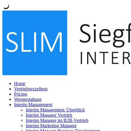
Home
Vertriebsexzellenz
Pricing
Wertgestaltung
Interim Management
Interim Management: Überblick
Interim Manager Vertrieb
Interim Manager im B2B-Vertrieb
Interim Marketing Manager
Interim Manager Business Development