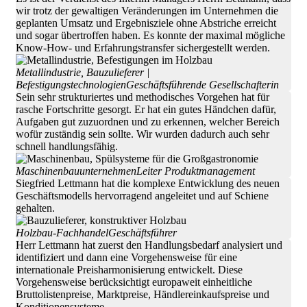
wir trotz der gewaltigen Veränderungen im Unternehmen die
geplanten Umsatz­ und Ergebnisziele ohne Abstriche erreicht
und sogar übertroffen haben. Es konnte der maximal mögliche
Know-How- und Erfahrungstransfer sichergestellt werden.
Metallindustrie, Bauzulieferer |
Befestigungstechnologien
Geschäftsführende Gesellschafterin
Sein sehr strukturiertes und methodisches Vorgehen hat für
rasche Fortschritte gesorgt. Er hat ein gutes Händchen dafür,
Aufgaben gut zuzuordnen und zu erkennen, welcher Bereich
wofür zuständig sein sollte. Wir wurden dadurch auch sehr
schnell handlungsfähig.
Maschinenbauunternehmen
Leiter Produktmanagement
Siegfried Lettmann hat die komplexe Entwicklung des neuen
Geschäftsmodells hervorragend angeleitet und auf Schiene
gehalten.
Holzbau-Fachhandel
Geschäftsführer
Herr Lettmann hat zuerst den Handlungsbedarf analysiert und
identifiziert und dann eine Vorgehensweise für eine
internationale Preisharmonisierung entwickelt. Diese
Vorgehensweise berücksichtigt europaweit einheitliche
Bruttolistenpreise, Marktpreise, Händlereinkaufspreise und
Konditionensysteme.