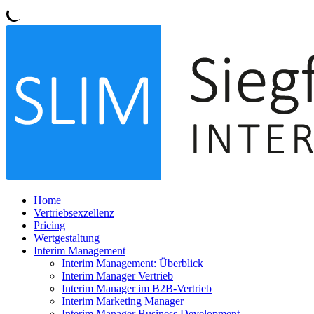
Home
Vertriebsexzellenz
Pricing
Wertgestaltung
Interim Management
Interim Management: Überblick
Interim Manager Vertrieb
Interim Manager im B2B-Vertrieb
Interim Marketing Manager
Interim Manager Business Development