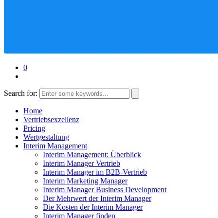
0
Search for:
Home
Vertriebsexzellenz
Pricing
Wertgestaltung
Interim Management
Interim Management: Überblick
Interim Manager Vertrieb
Interim Manager im B2B-Vertrieb
Interim Marketing Manager
Interim Manager Business Development
Der Mehrwert der Interim Manager
Die Kosten der Interim Manager
Interim Manager finden