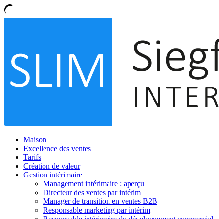
Maison
Excellence des ventes
Tarifs
Création de valeur
Gestion intérimaire
Management intérimaire : aperçu
Directeur des ventes par intérim
Manager de transition en ventes B2B
Responsable marketing par intérim
Responsable intérimaire du développement commercial