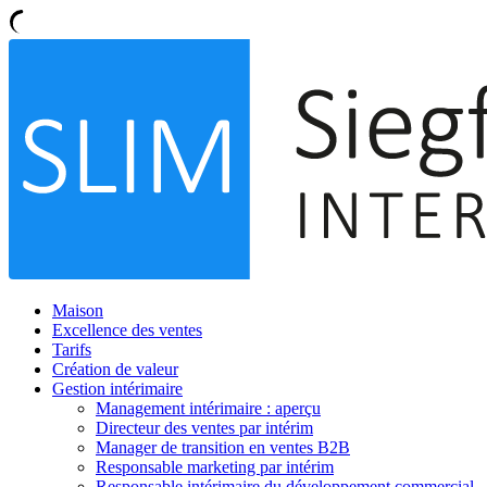
Maison
Excellence des ventes
Tarifs
Création de valeur
Gestion intérimaire
Management intérimaire : aperçu
Directeur des ventes par intérim
Manager de transition en ventes B2B
Responsable marketing par intérim
Responsable intérimaire du développement commercial