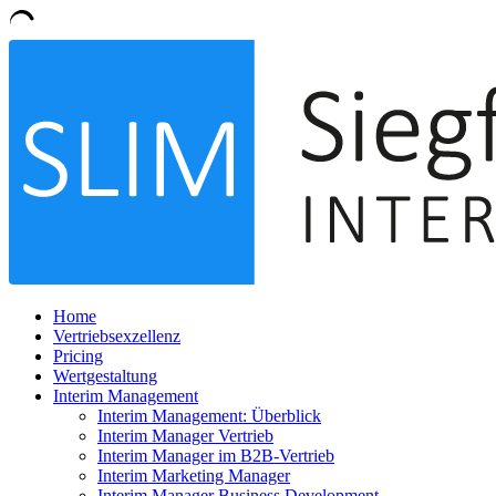
Home
Vertriebsexzellenz
Pricing
Wertgestaltung
Interim Management
Interim Management: Überblick
Interim Manager Vertrieb
Interim Manager im B2B-Vertrieb
Interim Marketing Manager
Interim Manager Business Development