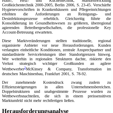
Haus-, Heiz- und Küchentechnik, Marktentwicklung
Großküchentechnik 2000-2005, Berlin 2006, S. 23-45
. Verschärfte
Hygienevorschriften in Krankenhäusern und Pflegeeinrichtungen
erhöhten die Anforderungen an Reinigungs- und
Desinfektionsprozesse erheblich. Gleichzeitig führte die
Konsolidierung im Gesundheitswesen zu größeren, überregional
agierenden Betreibergesellschaften, die professionelle Key
Account-Betreuung erwarteten.
Diese Marktveränderungen stellten traditionelle, regional
organisierte Anbieter vor neue Herausforderungen. Kunden
verlangten einheitliche Konditionen, zentrale Ansprechpartner und
standardisierte Serviceleistungen über Standortgrenzen hinweg.
Wer weiterhin in regionalen Strukturen dachte, riskierte den
Verlust strategisch wichtiger Großkunden an agilere
2
Wettbewerber
McKinsey & Company, Transformation im
deutschen Maschinenbau, Frankfurt 2001, S. 78-92
.
Der zunehmende Kostendruck zwang zudem zu
Effizienzsteigerungen in allen Unternehmensbereichen.
Doppelstrukturen und unabgestimmte Prozesse wurden zu
Wettbewerbsnachteilen, die sich in einem preissensitiven
Marktumfeld nicht mehr rechtfertigen ließen.
Herausforderungsanalyse