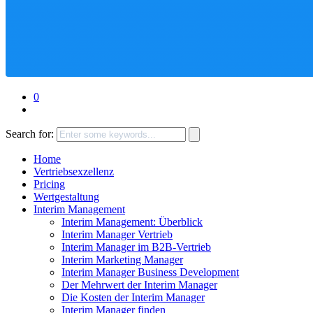
0
Search for:
Home
Vertriebsexzellenz
Pricing
Wertgestaltung
Interim Management
Interim Management: Überblick
Interim Manager Vertrieb
Interim Manager im B2B-Vertrieb
Interim Marketing Manager
Interim Manager Business Development
Der Mehrwert der Interim Manager
Die Kosten der Interim Manager
Interim Manager finden