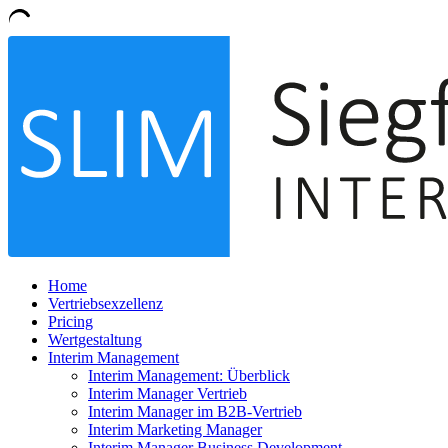
Home
Vertriebsexzellenz
Pricing
Wertgestaltung
Interim Management
Interim Management: Überblick
Interim Manager Vertrieb
Interim Manager im B2B-Vertrieb
Interim Marketing Manager
Interim Manager Business Development