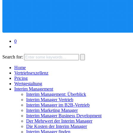
0
Search for:
Home
Vertriebsexzellenz
Pricing
Wertgestaltung
Interim Management
Interim Management: Überblick
Interim Manager Vertrieb
Interim Manager im B2B-Vertrieb
Interim Marketing Manager
Interim Manager Business Development
Der Mehrwert der Interim Manager
Die Kosten der Interim Manager
Interim Manager finden