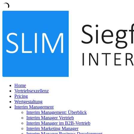
Home
Vertriebsexzellenz
Pricing
Wertgestaltung
Interim Management
Interim Management: Überblick
Interim Manager Vertrieb
Interim Manager im B2B-Vertrieb
Interim Marketing Manager
Interim Manager Business Development