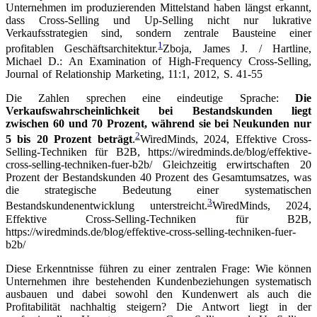
Unternehmen im produzierenden Mittelstand haben längst erkannt,
dass Cross-Selling und Up-Selling nicht nur lukrative
Verkaufsstrategien sind, sondern zentrale Bausteine einer
1
profitablen Geschäftsarchitektur.
Zboja, James J. / Hartline,
Michael D.: An Examination of High-Frequency Cross-Selling,
Journal of Relationship Marketing, 11:1, 2012, S. 41-55
Die Zahlen sprechen eine eindeutige Sprache:
Die
Verkaufswahrscheinlichkeit bei Bestandskunden liegt
zwischen 60 und 70 Prozent, während sie bei Neukunden nur
2
5 bis 20 Prozent beträgt
.
WiredMinds, 2024, Effektive Cross-
Selling-Techniken für B2B, https://wiredminds.de/blog/effektive-
cross-selling-techniken-fuer-b2b/
Gleichzeitig erwirtschaften 20
Prozent der Bestandskunden 40 Prozent des Gesamtumsatzes, was
die strategische Bedeutung einer systematischen
3
Bestandskundenentwicklung unterstreicht.
WiredMinds, 2024,
Effektive Cross-Selling-Techniken für B2B,
https://wiredminds.de/blog/effektive-cross-selling-techniken-fuer-
b2b/
Diese Erkenntnisse führen zu einer zentralen Frage: Wie können
Unternehmen ihre bestehenden Kundenbeziehungen systematisch
ausbauen und dabei sowohl den Kundenwert als auch die
Profitabilität nachhaltig steigern? Die Antwort liegt in der