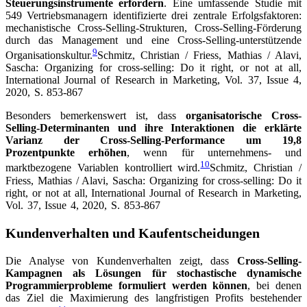
Steuerungsinstrumente erfordern
. Eine umfassende Studie mit
549 Vertriebsmanagern identifizierte drei zentrale Erfolgsfaktoren:
mechanistische Cross-Selling-Strukturen, Cross-Selling-Förderung
durch das Management und eine Cross-Selling-unterstützende
9
Organisationskultur.
Schmitz, Christian / Friess, Mathias / Alavi,
Sascha: Organizing for cross-selling: Do it right, or not at all,
International Journal of Research in Marketing, Vol. 37, Issue 4,
2020, S. 853-867
Besonders bemerkenswert ist, dass
organisatorische Cross-
Selling-Determinanten und ihre Interaktionen die erklärte
Varianz der Cross-Selling-Performance um 19,8
Prozentpunkte erhöhen
, wenn für unternehmens- und
10
marktbezogene Variablen kontrolliert wird.
Schmitz, Christian /
Friess, Mathias / Alavi, Sascha: Organizing for cross-selling: Do it
right, or not at all, International Journal of Research in Marketing,
Vol. 37, Issue 4, 2020, S. 853-867
Kundenverhalten und Kaufentscheidungen
Die Analyse von Kundenverhalten zeigt, dass
Cross-Selling-
Kampagnen als Lösungen für stochastische dynamische
Programmierprobleme formuliert werden können
, bei denen
das Ziel die Maximierung des langfristigen Profits bestehender