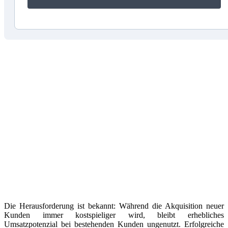
Was Sie in diesem Artikel erwartet:
Nehmen wir einmal an, Sie würden systematisch 60 bis 70
Prozent Ihrer wertvollsten Geschäftschancen ignorieren und
stattdessen mit nur 5 bis 20 Prozent Erfolgswahrscheinlichkeit um
neue Kunden kämpfen. Absurd? Genau das passiert täglich in
tausenden von Unternehmen. Während Marketingbudgets für die
Neukundenakquise explodieren, schlummern in bestehenden
Kundenbeziehungen Gewinnpotenziale, die oft übersehen werden.
Die Ironie: Ihre treuesten Kunden warten geradezu darauf, mehr
von Ihnen zu kaufen – sie müssen nur richtig gefragt werden.
Cross-Selling und Up-Selling sind keine Verkaufstricks, sondern
systematische Gewinnarchitekturen für Unternehmen, die
verstanden haben, wo die wirklichen Schätze liegen. Entdecken
Sie, wie Sie aus Ihrer wertvollsten Ressource – Ihren
Bestandskunden – nachhaltigen Umsatzerfolg generieren.
Die Herausforderung ist bekannt: Während die Akquisition neuer
Kunden immer kostspieliger wird, bleibt erhebliches
Umsatzpotenzial bei bestehenden Kunden ungenutzt. Erfolgreiche