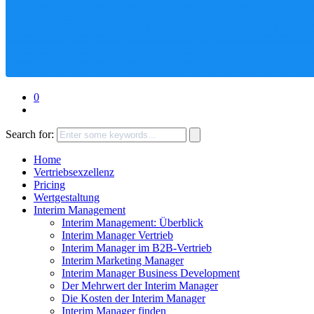
0
Search for:
Home
Vertriebsexzellenz
Pricing
Wertgestaltung
Interim Management
Interim Management: Überblick
Interim Manager Vertrieb
Interim Manager im B2B-Vertrieb
Interim Marketing Manager
Interim Manager Business Development
Der Mehrwert der Interim Manager
Die Kosten der Interim Manager
Interim Manager finden