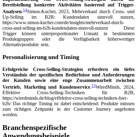
Bereitstellung konkreter Aktivitäten basierend auf Trigger-
14
Analysen
.
Simon-Kucher, 2023, Mehrverkauf durch Cross- und
Up-Selling im B2B: Kundendaten sinnvoll nutzen,
https://www.simon-kucher.com/de/insights/mehrverkauf-durch-
cross-und-selling-im-b2b-kundendaten-sinnvoll-nutzen
Diese
Trigger können unterproportionaler Umsatz in bestimmten
Produktgruppen oder die Verfügbarkeit höherwertiger
Alternativprodukte sein.
Personalisierung und Timing
Erfolgreiche Cross-Selling-Strategien erfordern ein tiefes
Verständnis der spezifischen Bedürfnisse und Anforderungen
der Kunden sowie eine enge Zusammenarbeit zwischen
15
Vertrieb, Marketing und Kundenservice
.
WiredMinds, 2024,
Effektive Cross-Selling-Techniken für B2B,
https://wiredminds.de/blog/effektive-cross-selling-techniken-fuer-
b2b/
Das richtige Timing ist dabei entscheidend: Produkte müssen
zum richtigen Zeitpunkt in der Customer Journey angeboten
werden.
Branchenspezifische
Anwendungsbeispiele