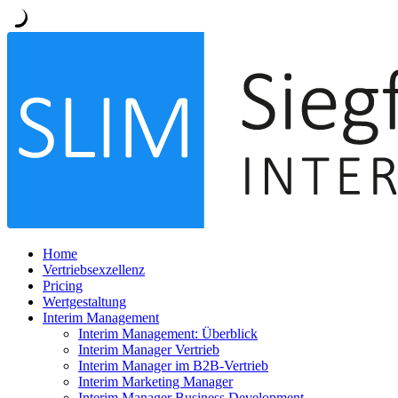
Home
Vertriebsexzellenz
Pricing
Wertgestaltung
Interim Management
Interim Management: Überblick
Interim Manager Vertrieb
Interim Manager im B2B-Vertrieb
Interim Marketing Manager
Interim Manager Business Development