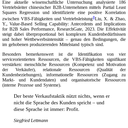
Eine aktuelle wissenschaftliche Untersuchung analysierte 186
Vertriebsleiter chinesischer B2B-Unternehmen mittels Partial Least
Squares Regression und identifizierte eine positive Korrelation
8
zwischen VBS-Fähigkeiten und Vertriebsleistung
Liu, X. & Zhao,
Y., Value-Based Selling Capability: Antecedents and Implications
for B2B Sales Performance, ResearchGate, 2023
. Die Effektivität
steigt dabei überproportional bei komplexen Kundenbedürfnissen
und hoher Wettbewerbsintensität – genau den Bedingungen, die
im gehobenen produzierenden Mittelstand typisch sind.
Besonders bemerkenswert ist die Identifikation von vier
serviceorientierten Ressourcen, die VBS-Fähigkeiten signifikant
verstärken: menschliche Ressourcen (Kompetenz und Motivation
der Verkäufer), relationale Ressourcen (Qualität der
Kundenbeziehungen), informationelle Ressourcen (Zugang zu
Markt- und Kundendaten) und organisatorische Ressourcen
(interne Prozesse und Systeme).
Der beste Verkaufstaktik nützt nichts, wenn er
nicht die Sprache des Kunden spricht – und
diese Sprache ist immer: Profit.
Siegfried Lettmann