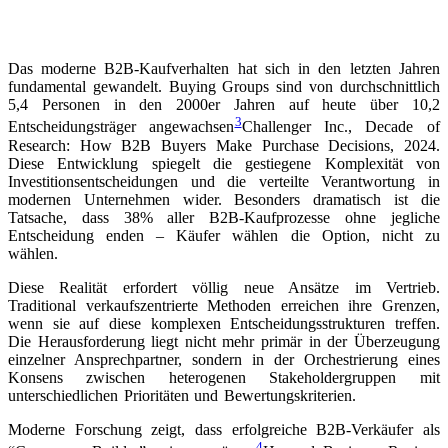
zum entscheidenden Differenzierungsfaktor im Wettbewerb um
langfristig profitable Kundenbeziehungen.
Das moderne B2B-Kaufverhalten hat sich in den letzten Jahren
fundamental gewandelt. Buying Groups sind von durchschnittlich
5,4 Personen in den 2000er Jahren auf heute über 10,2
3
Entscheidungsträger angewachsen
Challenger Inc., Decade of
Research: How B2B Buyers Make Purchase Decisions, 2024
.
Diese Entwicklung spiegelt die gestiegene Komplexität von
Investitionsentscheidungen und die verteilte Verantwortung in
modernen Unternehmen wider. Besonders dramatisch ist die
Tatsache, dass 38% aller B2B-Kaufprozesse ohne jegliche
Entscheidung enden – Käufer wählen die Option, nicht zu
wählen.
Diese Realität erfordert völlig neue Ansätze im Vertrieb.
Traditional verkaufszentrierte Methoden erreichen ihre Grenzen,
wenn sie auf diese komplexen Entscheidungsstrukturen treffen.
Die Herausforderung liegt nicht mehr primär in der Überzeugung
einzelner Ansprechpartner, sondern in der Orchestrierung eines
Konsens zwischen heterogenen Stakeholdergruppen mit
unterschiedlichen Prioritäten und Bewertungskriterien.
Moderne Forschung zeigt, dass erfolgreiche B2B-Verkäufer als
4