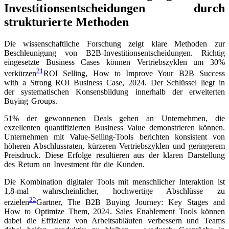
Investitionsentscheidungen durch
strukturierte Methoden
Die wissenschaftliche Forschung zeigt klare Methoden zur
Beschleunigung von B2B-Investitionsentscheidungen. Richtig
eingesetzte Business Cases können Vertriebszyklen um 30%
21
verkürzen
ROI Selling, How to Improve Your B2B Success
with a Strong ROI Business Case, 2024
. Der Schlüssel liegt in
der systematischen Konsensbildung innerhalb der erweiterten
Buying Groups.
51% der gewonnenen Deals gehen an Unternehmen, die
exzellenten quantifizierten Business Value demonstrieren können.
Unternehmen mit Value-Selling-Tools berichten konsistent von
höheren Abschlussraten, kürzeren Vertriebszyklen und geringerem
Preisdruck. Diese Erfolge resultieren aus der klaren Darstellung
des Return on Investment für die Kunden.
Die Kombination digitaler Tools mit menschlicher Interaktion ist
1,8-mal wahrscheinlicher, hochwertige Abschlüsse zu
22
erzielen
Gartner, The B2B Buying Journey: Key Stages and
How to Optimize Them, 2024
. Sales Enablement Tools können
dabei die Effizienz von Arbeitsabläufen verbessern und Teams