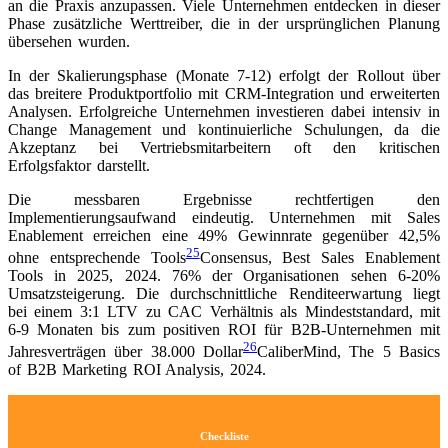
an die Praxis anzupassen. Viele Unternehmen entdecken in dieser
Phase zusätzliche Werttreiber, die in der ursprünglichen Planung
übersehen wurden.
In der Skalierungsphase (Monate 7-12) erfolgt der Rollout über
das breitere Produktportfolio mit CRM-Integration und erweiterten
Analysen. Erfolgreiche Unternehmen investieren dabei intensiv in
Change Management und kontinuierliche Schulungen, da die
Akzeptanz bei Vertriebsmitarbeitern oft den kritischen
Erfolgsfaktor darstellt.
Die messbaren Ergebnisse rechtfertigen den
Implementierungsaufwand eindeutig. Unternehmen mit Sales
Enablement erreichen eine 49% Gewinnrate gegenüber 42,5%
25
ohne entsprechende Tools
Consensus, Best Sales Enablement
Tools in 2025, 2024
. 76% der Organisationen sehen 6-20%
Umsatzsteigerung. Die durchschnittliche Renditeerwartung liegt
bei einem 3:1 LTV zu CAC Verhältnis als Mindeststandard, mit
6-9 Monaten bis zum positiven ROI für B2B-Unternehmen mit
26
Jahresverträgen über 38.000 Dollar
CaliberMind, The 5 Basics
of B2B Marketing ROI Analysis, 2024
.
Checkliste