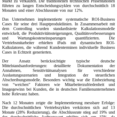
Markt zu verkaufen. Die traditionellen technischen Präsentationen
führten zu langen Entscheidungszyklen von durchschnittlich 18
Monaten und einer Abschlussrate von nur 12%.
Das Unternehmen implementierte systematische ROI-Business
Cases für seine drei Hauptproduktlinien. In Zusammenarbeit mit
dem Controlling wurden standardisierte Kalkulationsmodelle
entwickelt, die Produktivitätssteigerungen, Qualitätsverbesserungen
und Wartungskosteneinsparungen quantifizierten. Die
Vertriebsmitarbeiter erhielten iPads mit dynamischen ROI-
Kalkulatoren, die während Kundenterminen individuelle Business
Cases in Echtzeit generierten.
Der Ansatz berücksichtigte typische deutsche
Mittelstandsanforderungen: detaillierte Dokumentation der
Annahmen, Sensitivitätsanalysen für verschiedene
Auslastungsszenarien und Integration der steuerlichen
Abschreibungsmodelle. Besonders wichtig war die Einbeziehung
von “weichen” Faktoren wie Mitarbeiterzufriedenheit und
Imagegewinn bei Kunden, die in deutschen Familienunternehmen
hohe Relevanz haben.
Nach 12 Monaten zeigte die Implementierung messbare Erfolge:
Die durchschnittlichen Vertriebszyklen verkürzten sich auf 13
Monate (28% Reduzierung), die Abschlussrate stieg auf 19% und
der durchschnittliche Auftragswert erhöhte sich um 15%, da