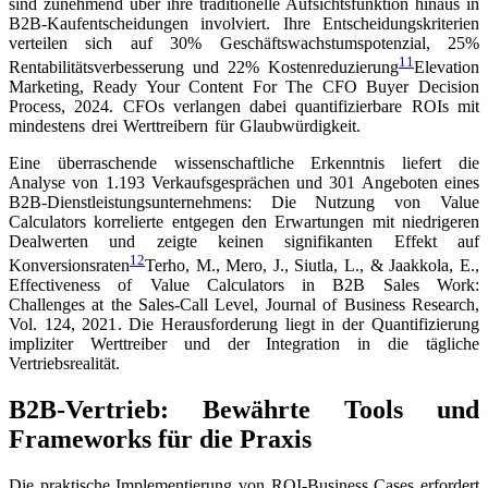
sind zunehmend über ihre traditionelle Aufsichtsfunktion hinaus in
B2B-Kaufentscheidungen involviert. Ihre Entscheidungskriterien
verteilen sich auf 30% Geschäftswachstumspotenzial, 25%
11
Rentabilitätsverbesserung und 22% Kostenreduzierung
Elevation
Marketing, Ready Your Content For The CFO Buyer Decision
Process, 2024
. CFOs verlangen dabei quantifizierbare ROIs mit
mindestens drei Werttreibern für Glaubwürdigkeit.
Eine überraschende wissenschaftliche Erkenntnis liefert die
Analyse von 1.193 Verkaufsgesprächen und 301 Angeboten eines
B2B-Dienstleistungsunternehmens: Die Nutzung von Value
Calculators korrelierte entgegen den Erwartungen mit niedrigeren
Dealwerten und zeigte keinen signifikanten Effekt auf
12
Konversionsraten
Terho, M., Mero, J., Siutla, L., & Jaakkola, E.,
Effectiveness of Value Calculators in B2B Sales Work:
Challenges at the Sales-Call Level, Journal of Business Research,
Vol. 124, 2021
. Die Herausforderung liegt in der Quantifizierung
impliziter Werttreiber und der Integration in die tägliche
Vertriebsrealität.
B2B-Vertrieb: Bewährte Tools und
Frameworks für die Praxis
Die praktische Implementierung von ROI-Business Cases erfordert