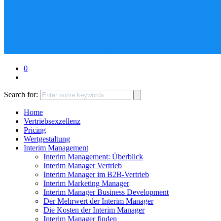
0
Search for:
Home
Vertriebsexzellenz
Pricing
Wertgestaltung
Interim Management
Interim Management: Überblick
Interim Manager Vertrieb
Interim Manager im B2B-Vertrieb
Interim Marketing Manager
Interim Manager Business Development
Der Mehrwert der Interim Manager
Die Kosten der Interim Manager
Interim Manager finden