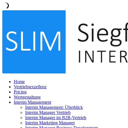
Home
Vertriebsexzellenz
Pricing
Wertgestaltung
Interim Management
Interim Management: Überblick
Interim Manager Vertrieb
Interim Manager im B2B-Vertrieb
Interim Marketing Manager
Interim Manager Business Development