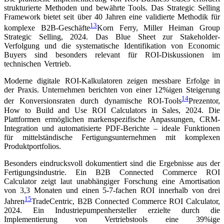
strukturierte Methoden und bewährte Tools. Das Strategic Selling
Framework bietet seit über 40 Jahren eine validierte Methodik für
13
komplexe B2B-Geschäfte
Korn Ferry, Miller Heiman Group
Strategic Selling, 2024
. Das Blue Sheet zur Stakeholder-
Verfolgung und die systematische Identifikation von Economic
Buyers sind besonders relevant für ROI-Diskussionen im
technischen Vertrieb.
Moderne digitale ROI-Kalkulatoren zeigen messbare Erfolge in
der Praxis. Unternehmen berichten von einer 12%igen Steigerung
14
der Konversionsraten durch dynamische ROI-Tools
Prezentor,
How to Build and Use ROI Calculators in Sales, 2024
. Die
Plattformen ermöglichen markenspezifische Anpassungen, CRM-
Integration und automatisierte PDF-Berichte – ideale Funktionen
für mittelständische Fertigungsunternehmen mit komplexen
Produktportfolios.
Besonders eindrucksvoll dokumentiert sind die Ergebnisse aus der
Fertigungsindustrie. Ein B2B Connected Commerce ROI
Calculator zeigt laut unabhängiger Forschung eine Amortisation
von 3,3 Monaten und einen 5-7-fachen ROI innerhalb von drei
15
Jahren
TradeCentric, B2B Connected Commerce ROI Calculator,
2024
. Ein Industriepumpenhersteller erzielte durch die
Implementierung von Vertriebstools eine 39%ige