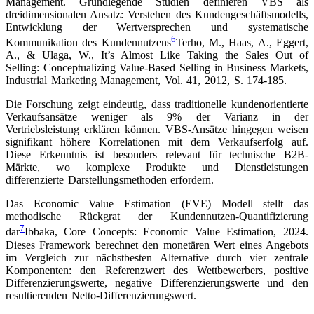
Management. Grundlegende Studien definieren VBS als
dreidimensionalen Ansatz: Verstehen des Kundengeschäftsmodells,
Entwicklung der Wertversprechen und systematische
6
Kommunikation des Kundennutzens
Terho, M., Haas, A., Eggert,
A., & Ulaga, W., It’s Almost Like Taking the Sales Out of
Selling: Conceptualizing Value-Based Selling in Business Markets,
Industrial Marketing Management, Vol. 41, 2012, S. 174-185
.
Die Forschung zeigt eindeutig, dass traditionelle kundenorientierte
Verkaufsansätze weniger als 9% der Varianz in der
Vertriebsleistung erklären können. VBS-Ansätze hingegen weisen
signifikant höhere Korrelationen mit dem Verkaufserfolg auf.
Diese Erkenntnis ist besonders relevant für technische B2B-
Märkte, wo komplexe Produkte und Dienstleistungen
differenzierte Darstellungsmethoden erfordern.
Das Economic Value Estimation (EVE) Modell stellt das
methodische Rückgrat der Kundennutzen-Quantifizierung
7
dar
Ibbaka, Core Concepts: Economic Value Estimation, 2024
.
Dieses Framework berechnet den monetären Wert eines Angebots
im Vergleich zur nächstbesten Alternative durch vier zentrale
Komponenten: den Referenzwert des Wettbewerbers, positive
Differenzierungswerte, negative Differenzierungswerte und den
resultierenden Netto-Differenzierungswert.