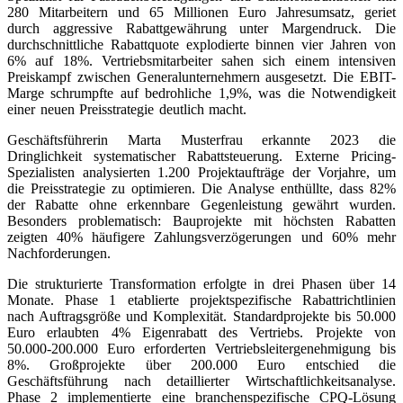
280 Mitarbeitern und 65 Millionen Euro Jahresumsatz, geriet
durch aggressive Rabattgewährung unter Margendruck. Die
durchschnittliche Rabattquote explodierte binnen vier Jahren von
6% auf 18%. Vertriebsmitarbeiter sahen sich einem intensiven
Preiskampf zwischen Generalunternehmern ausgesetzt. Die EBIT-
Marge schrumpfte auf bedrohliche 1,9%, was die Notwendigkeit
einer neuen Preisstrategie deutlich macht.
Geschäftsführerin Marta Musterfrau erkannte 2023 die
Dringlichkeit systematischer Rabattsteuerung. Externe Pricing-
Spezialisten analysierten 1.200 Projektaufträge der Vorjahre, um
die Preisstrategie zu optimieren. Die Analyse enthüllte, dass 82%
der Rabatte ohne erkennbare Gegenleistung gewährt wurden.
Besonders problematisch: Bauprojekte mit höchsten Rabatten
zeigten 40% häufigere Zahlungsverzögerungen und 60% mehr
Nachforderungen.
Die strukturierte Transformation erfolgte in drei Phasen über 14
Monate. Phase 1 etablierte projektspezifische Rabattrichtlinien
nach Auftragsgröße und Komplexität. Standardprojekte bis 50.000
Euro erlaubten 4% Eigenrabatt des Vertriebs. Projekte von
50.000-200.000 Euro erforderten Vertriebsleitergenehmigung bis
8%. Großprojekte über 200.000 Euro entschied die
Geschäftsführung nach detaillierter Wirtschaftlichkeitsanalyse.
Phase 2 implementierte eine branchenspezifische CPQ-Lösung