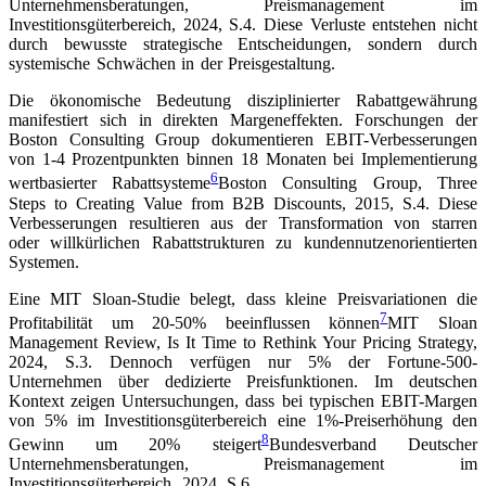
Unternehmensberatungen, Preismanagement im
Investitionsgüterbereich, 2024, S.4
. Diese Verluste entstehen nicht
durch bewusste strategische Entscheidungen, sondern durch
systemische Schwächen in der Preisgestaltung.
Die ökonomische Bedeutung disziplinierter Rabattgewährung
manifestiert sich in direkten Margeneffekten. Forschungen der
Boston Consulting Group dokumentieren EBIT-Verbesserungen
von 1-4 Prozentpunkten binnen 18 Monaten bei Implementierung
6
wertbasierter Rabattsysteme
Boston Consulting Group, Three
Steps to Creating Value from B2B Discounts, 2015, S.4
. Diese
Verbesserungen resultieren aus der Transformation von starren
oder willkürlichen Rabattstrukturen zu kundennutzenorientierten
Systemen.
Eine MIT Sloan-Studie belegt, dass kleine Preisvariationen die
7
Profitabilität um 20-50% beeinflussen können
MIT Sloan
Management Review, Is It Time to Rethink Your Pricing Strategy,
2024, S.3
. Dennoch verfügen nur 5% der Fortune-500-
Unternehmen über dedizierte Preisfunktionen. Im deutschen
Kontext zeigen Untersuchungen, dass bei typischen EBIT-Margen
von 5% im Investitionsgüterbereich eine 1%-Preiserhöhung den
8
Gewinn um 20% steigert
Bundesverband Deutscher
Unternehmensberatungen, Preismanagement im
Investitionsgüterbereich, 2024, S.6
.