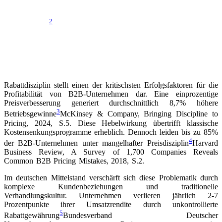
Die Realität in deutschen B2B-Unternehmen ist ernüchternd: 85%
der Vertriebsteams gewähren Rabatte ohne dokumentierte
2
Gegenleistung
Vantage Partners, The Value of Pricing Discipline
Study, 2023, S.2
. Diese Verschwendung von Gewinnpotenzial ist
vermeidbar. Die nachfolgenden wissenschaftlich fundierten
Strategien und Methoden zeigen, wie Unternehmen systematische
Rabattdisziplin etablieren und dadurch ihre Profitabilität nachhaltig
steigern können.
Rabattdisziplin stellt einen der kritischsten Erfolgsfaktoren für die
Profitabilität von B2B-Unternehmen dar. Eine einprozentige
Preisverbesserung generiert durchschnittlich 8,7% höhere
3
Betriebsgewinne
McKinsey & Company, Bringing Discipline to
Pricing, 2024, S.5
. Diese Hebelwirkung übertrifft klassische
Kostensenkungsprogramme erheblich. Dennoch leiden bis zu 85%
4
der B2B-Unternehmen unter mangelhafter Preisdisziplin
Harvard
Business Review, A Survey of 1,700 Companies Reveals
Common B2B Pricing Mistakes, 2018, S.2
.
Im deutschen Mittelstand verschärft sich diese Problematik durch
komplexe Kundenbeziehungen und traditionelle
Verhandlungskultur. Unternehmen verlieren jährlich 2-7
Prozentpunkte ihrer Umsatzrendite durch unkontrollierte
5
Rabattgewährung
Bundesverband Deutscher