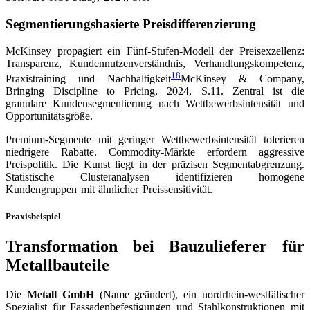
Segmentierungsbasierte Preisdifferenzierung
McKinsey propagiert ein Fünf-Stufen-Modell der Preisexzellenz:
Transparenz, Kundennutzenverständnis, Verhandlungskompetenz,
18
Praxistraining und Nachhaltigkeit
McKinsey & Company,
Bringing Discipline to Pricing, 2024, S.11
. Zentral ist die
granulare Kundensegmentierung nach Wettbewerbsintensität und
Opportunitätsgröße.
Premium-Segmente mit geringer Wettbewerbsintensität tolerieren
niedrigere Rabatte. Commodity-Märkte erfordern aggressive
Preispolitik. Die Kunst liegt in der präzisen Segmentabgrenzung.
Statistische Clusteranalysen identifizieren homogene
Kundengruppen mit ähnlicher Preissensitivität.
Praxisbeispiel
Transformation bei Bauzulieferer für
Metallbauteile
Die
Metall GmbH
(Name geändert), ein nordrhein-westfälischer
Spezialist für Fassadenbefestigungen und Stahlkonstruktionen mit