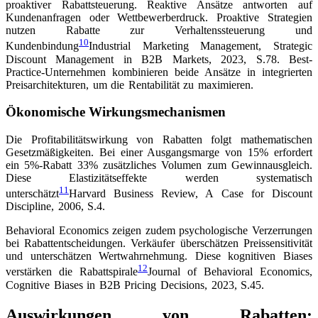
proaktiver Rabattsteuerung. Reaktive Ansätze antworten auf
Kundenanfragen oder Wettbewerberdruck. Proaktive Strategien
nutzen Rabatte zur Verhaltenssteuerung und
10
Kundenbindung
Industrial Marketing Management, Strategic
Discount Management in B2B Markets, 2023, S.78
. Best-
Practice-Unternehmen kombinieren beide Ansätze in integrierten
Preisarchitekturen, um die Rentabilität zu maximieren.
Ökonomische Wirkungsmechanismen
Die Profitabilitätswirkung von Rabatten folgt mathematischen
Gesetzmäßigkeiten. Bei einer Ausgangsmarge von 15% erfordert
ein 5%-Rabatt 33% zusätzliches Volumen zum Gewinnausgleich.
Diese Elastizitätseffekte werden systematisch
11
unterschätzt
Harvard Business Review, A Case for Discount
Discipline, 2006, S.4
.
Behavioral Economics zeigen zudem psychologische Verzerrungen
bei Rabattentscheidungen. Verkäufer überschätzen Preissensitivität
und unterschätzen Wertwahrnehmung. Diese kognitiven Biases
12
verstärken die Rabattspirale
Journal of Behavioral Economics,
Cognitive Biases in B2B Pricing Decisions, 2023, S.45
.
Auswirkungen von Rabatten: