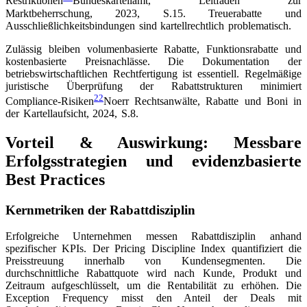
Restriktionen
Bundeskartellamt, Leitfaden zur
Marktbeherrschung, 2023, S.15
. Treuerabatte und
Ausschließlichkeitsbindungen sind kartellrechtlich problematisch.
Zulässig bleiben volumenbasierte Rabatte, Funktionsrabatte und
kostenbasierte Preisnachlässe. Die Dokumentation der
betriebswirtschaftlichen Rechtfertigung ist essentiell. Regelmäßige
juristische Überprüfung der Rabattstrukturen minimiert
22
Compliance-Risiken
Noerr Rechtsanwälte, Rabatte und Boni in
der Kartellaufsicht, 2024, S.8
.
Vorteil & Auswirkung: Messbare
Erfolgsstrategien und evidenzbasierte
Best Practices
Kernmetriken der Rabattdisziplin
Erfolgreiche Unternehmen messen Rabattdisziplin anhand
spezifischer KPIs. Der Pricing Discipline Index quantifiziert die
Preisstreuung innerhalb von Kundensegmenten. Die
durchschnittliche Rabattquote wird nach Kunde, Produkt und
Zeitraum aufgeschlüsselt, um die Rentabilität zu erhöhen. Die
Exception Frequency misst den Anteil der Deals mit