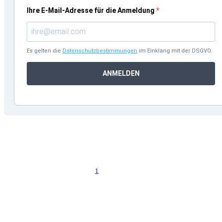
Ihre E-Mail-Adresse für die Anmeldung
Es gelten die
Datenschutzbestimmungen
im Einklang mit der DSGVO.
ANMELDEN
Was Sie in diesem Artikel erwartet:
Während deutsche Mittelständler jährlich Millionen durch
unkontrollierte Rabattgewährung verlieren, zeigen internationale
Studien dramatische Gewinnsteigerungen von bis zu 25% durch
1
systematische Preisdisziplin
McKinsey & Company, Bringing
Discipline to Pricing, 2024, S.3
. Ein Maschinenbauunternehmen
aus Baden-Württemberg verdoppelte seine EBIT-Marge binnen 18
Monaten – nicht durch Kostensenkung, sondern durch
konsequente Rabattsteuerung.