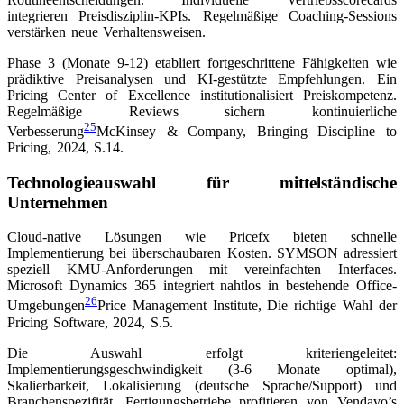
integrieren Preisdisziplin-KPIs. Regelmäßige Coaching-Sessions
verstärken neue Verhaltensweisen.
Phase 3 (Monate 9-12) etabliert fortgeschrittene Fähigkeiten wie
prädiktive Preisanalysen und KI-gestützte Empfehlungen. Ein
Pricing Center of Excellence institutionalisiert Preiskompetenz.
Regelmäßige Reviews sichern kontinuierliche
25
Verbesserung
McKinsey & Company, Bringing Discipline to
Pricing, 2024, S.14
.
Technologieauswahl für mittelständische
Unternehmen
Cloud-native Lösungen wie Pricefx bieten schnelle
Implementierung bei überschaubaren Kosten. SYMSON adressiert
speziell KMU-Anforderungen mit vereinfachten Interfaces.
Microsoft Dynamics 365 integriert nahtlos in bestehende Office-
26
Umgebungen
Price Management Institute, Die richtige Wahl der
Pricing Software, 2024, S.5
.
Die Auswahl erfolgt kriteriengeleitet:
Implementierungsgeschwindigkeit (3-6 Monate optimal),
Skalierbarkeit, Lokalisierung (deutsche Sprache/Support) und
Branchenspezifität. Fertigungsbetriebe profitieren von Vendavo’s