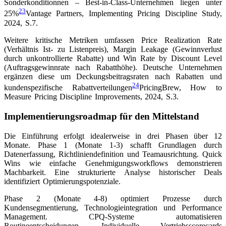
Sonderkonditionnen – Best-in-Class-Unternehmen liegen unter
23
25%
Vantage Partners, Implementing Pricing Discipline Study,
2024, S.7
.
Weitere kritische Metriken umfassen Price Realization Rate
(Verhältnis Ist- zu Listenpreis), Margin Leakage (Gewinnverlust
durch unkontrollierte Rabatte) und Win Rate by Discount Level
(Auftragsgewinnrate nach Rabatthöhe). Deutsche Unternehmen
ergänzen diese um Deckungsbeitragsraten nach Rabatten und
24
kundenspezifische Rabattverteilungen
PricingBrew, How to
Measure Pricing Discipline Improvements, 2024, S.3
.
Implementierungsroadmap für den Mittelstand
Die Einführung erfolgt idealerweise in drei Phasen über 12
Monate. Phase 1 (Monate 1-3) schafft Grundlagen durch
Datenerfassung, Richtliniendefinition und Teamausrichtung. Quick
Wins wie einfache Genehmigungsworkflows demonstrieren
Machbarkeit. Eine strukturierte Analyse historischer Deals
identifiziert Optimierungspotenziale.
Phase 2 (Monate 4-8) optimiert Prozesse durch
Kundensegmentierung, Technologieintegration und Performance
Management. CPQ-Systeme automatisieren
Routineentscheidungen. Individuelle Vertriebsscorecards