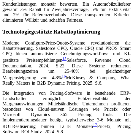
Kundenleistungen monetär bewerten. Ein Automobilzulieferer
gewährt 3% Rabatt für Zweijahresverträge, 5% für Exklusivität
und 2% für Referenzerlaubnis. Diese transparenten Kriterien
eliminieren Willkür und schaffen Fairness.
Technologiegestützte Rabattoptimierung
Moderne Configure-Price-Quote-Systeme revolutionieren die
Rabattsteuerung. Salesforce CPQ, Oracle CPQ und PROS Smart
CPQ bieten automatisierte Genehmigungsworkflows und KI-
15
gestützte Preisempfehlungen
Salesforce, Revenue Cloud
Documentation, 2024, S.22
. Diese Systeme reduzieren
Bearbeitungszeiten um 25-40% bei gleichzeitiger
16
Margensteigerung von 4-8%
McKinsey & Company, What
Really Matters in B2B Dynamic Pricing, 2025, S.6
.
Die Integration von Pricing-Software in bestehende ERP-
Landschaften ermöglicht Echtzeitvisibilität der
Margenauswirkungen. Mittelständische Unternehmen profitieren
besonders von Cloud-nativen Lösungen wie Pricefx oder
Microsoft Dynamics 365 Pricing Tools. Die
Implementierungsdauer beträgt typischerweise 3-6 Monate mit
17
ROI-Realisierung binnen 12-18 Monaten
Pricefx, Pricing
Software ROI Study, 2024, S.8
.