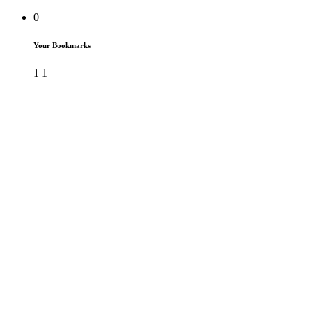
0
Your Bookmarks
1
1