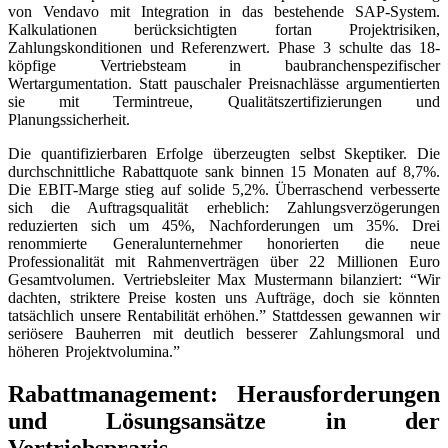
von Vendavo mit Integration in das bestehende SAP-System.
Kalkulationen berücksichtigten fortan Projektrisiken,
Zahlungskonditionen und Referenzwert. Phase 3 schulte das 18-
köpfige Vertriebsteam in baubranchenspezifischer
Wertargumentation. Statt pauschaler Preisnachlässe argumentierten
sie mit Termintreue, Qualitätszertifizierungen und
Planungssicherheit.
Die quantifizierbaren Erfolge überzeugten selbst Skeptiker. Die
durchschnittliche Rabattquote sank binnen 15 Monaten auf 8,7%.
Die EBIT-Marge stieg auf solide 5,2%. Überraschend verbesserte
sich die Auftragsqualität erheblich: Zahlungsverzögerungen
reduzierten sich um 45%, Nachforderungen um 35%. Drei
renommierte Generalunternehmer honorierten die neue
Professionalität mit Rahmenverträgen über 22 Millionen Euro
Gesamtvolumen. Vertriebsleiter Max Mustermann bilanziert: “Wir
dachten, striktere Preise kosten uns Aufträge, doch sie könnten
tatsächlich unsere Rentabilität erhöhen.” Stattdessen gewannen wir
seriösere Bauherren mit deutlich besserer Zahlungsmoral und
höheren Projektvolumina.”
Rabattmanagement: Herausforderungen
und Lösungsansätze in der