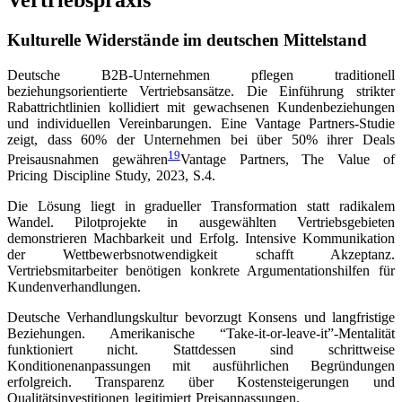
Vertriebspraxis
Kulturelle Widerstände im deutschen Mittelstand
Deutsche B2B-Unternehmen pflegen traditionell
beziehungsorientierte Vertriebsansätze. Die Einführung strikter
Rabattrichtlinien kollidiert mit gewachsenen Kundenbeziehungen
und individuellen Vereinbarungen. Eine Vantage Partners-Studie
zeigt, dass 60% der Unternehmen bei über 50% ihrer Deals
19
Preisausnahmen gewähren
Vantage Partners, The Value of
Pricing Discipline Study, 2023, S.4
.
Die Lösung liegt in gradueller Transformation statt radikalem
Wandel. Pilotprojekte in ausgewählten Vertriebsgebieten
demonstrieren Machbarkeit und Erfolg. Intensive Kommunikation
der Wettbewerbsnotwendigkeit schafft Akzeptanz.
Vertriebsmitarbeiter benötigen konkrete Argumentationshilfen für
Kundenverhandlungen.
Deutsche Verhandlungskultur bevorzugt Konsens und langfristige
Beziehungen. Amerikanische “Take-it-or-leave-it”-Mentalität
funktioniert nicht. Stattdessen sind schrittweise
Konditionenanpassungen mit ausführlichen Begründungen
erfolgreich. Transparenz über Kostensteigerungen und
Qualitätsinvestitionen legitimiert Preisanpassungen.