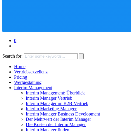
0
Search for:
Home
Vertriebsexzellenz
Pricing
Wertgestaltung
Interim Management
Interim Management: Überblick
Interim Manager Vertrieb
Interim Manager im B2B-Vertrieb
Interim Marketing Manager
Interim Manager Business Development
Der Mehrwert der Interim Manager
Die Kosten der Interim Manager
Interim Manager finden