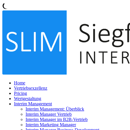
Home
Vertriebsexzellenz
Pricing
Wertgestaltung
Interim Management
Interim Management: Überblick
Interim Manager Vertrieb
Interim Manager im B2B-Vertrieb
Interim Marketing Manager
Interim Manager Business Development