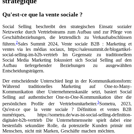
stratégique
Qu'est-ce que la vente sociale ?
Social Selling beschreibt den strategischen Einsatz sozialer
Netzwerke durch Vertriebsteams zum Aufbau und zur Pflege von
Geschäftsbeziehungen, die letztendlich zu Verkaufsabschlüssen
2
führen.
Sales Summit 2024, Vente sociale B2B : Marketing et
ventes via les médias sociaux, https://salessummit.de/blogartikel-
social-selling-im-b2b-vertrieb
Im Gegensatz zu traditionellem
Social Media Marketing fokussiert sich Social Selling auf den
Aufbau tiefergehender Beziehungen zu ausgewählten
Entscheidungsträgern.
Der entscheidende Unterschied liegt in der Kommunikationsform:
Während traditionelles Marketing auf One-to-Many-
Kommunikation über Unternehmenskanäle setzt, basiert Social
Selling auf authentischer One-to-One-Kommunikation über die
3
persönlichen Profile der Vertriebsmitarbeiter.
Sometra, 2023,
Qu'est-ce que la vente sociale ? Définition et ventes B2B
numériques, https://sometra.de/was-ist-social-selling-definition-
digitaler-b2b-vertrieb
Die Unternehmensseite spielt dabei eine
bestenfalls sekundäre Rolle, da potenzielle Kunden primär mit
Menschen, nicht mit Marken, Geschäfte machen möchten.