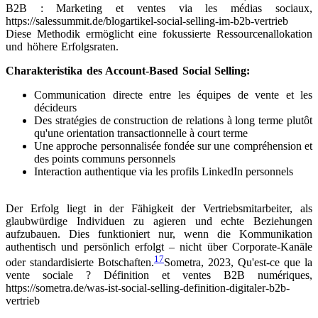
B2B : Marketing et ventes via les médias sociaux,
https://salessummit.de/blogartikel-social-selling-im-b2b-vertrieb
Diese Methodik ermöglicht eine fokussierte Ressourcenallokation
und höhere Erfolgsraten.
Charakteristika des Account-Based Social Selling:
Communication directe entre les équipes de vente et les
décideurs
Des stratégies de construction de relations à long terme plutôt
qu'une orientation transactionnelle à court terme
Une approche personnalisée fondée sur une compréhension et
des points communs personnels
Interaction authentique via les profils LinkedIn personnels
Der Erfolg liegt in der Fähigkeit der Vertriebsmitarbeiter, als
glaubwürdige Individuen zu agieren und echte Beziehungen
aufzubauen. Dies funktioniert nur, wenn die Kommunikation
authentisch und persönlich erfolgt – nicht über Corporate-Kanäle
17
oder standardisierte Botschaften.
Sometra, 2023, Qu'est-ce que la
vente sociale ? Définition et ventes B2B numériques,
https://sometra.de/was-ist-social-selling-definition-digitaler-b2b-
vertrieb