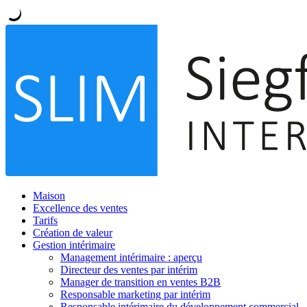
Maison
Excellence des ventes
Tarifs
Création de valeur
Gestion intérimaire
Management intérimaire : aperçu
Directeur des ventes par intérim
Manager de transition en ventes B2B
Responsable marketing par intérim
Responsable intérimaire du développement commercial