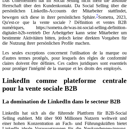
Das Unternehmen hat im Social Selling nicht mehr die absolute
Herrschaft über den Kundenkontakt. Da Social Selling über die
persönlichen LinkedIn-Accounts der Mitarbeiter stattfindet,
7
bewegen sich diese in ihrer persönlichen Sphäre.
Sometra, 2023,
Qu'est-ce que la vente sociale ? Définition et ventes B2B
numériques, https://sometra.de/was-ist-social-selling-definition-
digitaler-b2b-vertrieb
Der Arbeitgeber kann seine Mitarbeiter um
bestimmte Aktivitäten bitten, jedoch keine direkten Vorgaben für
die Nutzung ihrer persönlichen Profile machen.
Les seules exceptions concernent l'utilisation de la marque ou
d'autres termes protégés, pour lesquels des règles de conformité
claires doivent être définies. Ces cadres juridiques sont essentiels
pour protéger l'intégrité de la marque et les droits des employés.
LinkedIn comme plateforme centrale
pour la vente sociale B2B
La domination de LinkedIn dans le secteur B2B
LinkedIn hat sich als die führende Plattform für B2B-Social
Selling etabliert. Mit über 900 Millionen Nutzern weltweit und
einer hohen Konzentration an Fach- und Führungskräften bietet
LinkedIn ideale Voraussetzungen für die Neukundengewinnung.