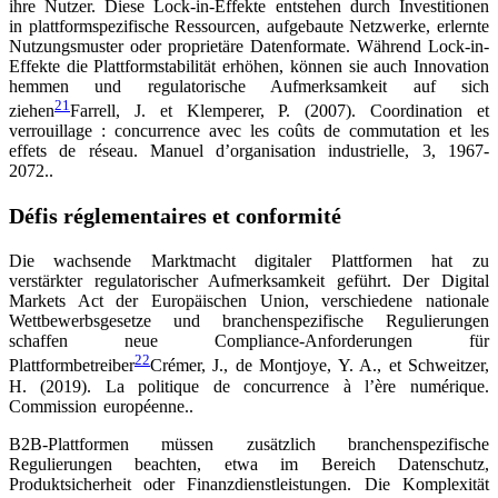
ihre Nutzer. Diese Lock-in-Effekte entstehen durch Investitionen
in plattformspezifische Ressourcen, aufgebaute Netzwerke, erlernte
Nutzungsmuster oder proprietäre Datenformate. Während Lock-in-
Effekte die Plattformstabilität erhöhen, können sie auch Innovation
hemmen und regulatorische Aufmerksamkeit auf sich
21
ziehen
Farrell, J. et Klemperer, P. (2007). Coordination et
verrouillage : concurrence avec les coûts de commutation et les
effets de réseau. Manuel d’organisation industrielle, 3, 1967-
2072.
.
Défis réglementaires et conformité
Die wachsende Marktmacht digitaler Plattformen hat zu
verstärkter regulatorischer Aufmerksamkeit geführt. Der Digital
Markets Act der Europäischen Union, verschiedene nationale
Wettbewerbsgesetze und branchenspezifische Regulierungen
schaffen neue Compliance-Anforderungen für
22
Plattformbetreiber
Crémer, J., de Montjoye, Y. A., et Schweitzer,
H. (2019). La politique de concurrence à l’ère numérique.
Commission européenne.
.
B2B-Plattformen müssen zusätzlich branchenspezifische
Regulierungen beachten, etwa im Bereich Datenschutz,
Produktsicherheit oder Finanzdienstleistungen. Die Komplexität