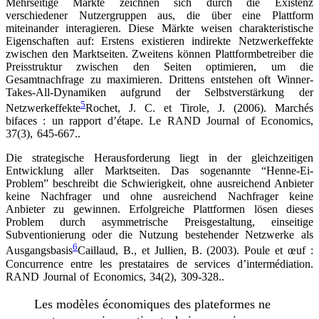
Mehrseitige Märkte zeichnen sich durch die Existenz
verschiedener Nutzergruppen aus, die über eine Plattform
miteinander interagieren. Diese Märkte weisen charakteristische
Eigenschaften auf: Erstens existieren indirekte Netzwerkeffekte
zwischen den Marktseiten. Zweitens können Plattformbetreiber die
Preisstruktur zwischen den Seiten optimieren, um die
Gesamtnachfrage zu maximieren. Drittens entstehen oft Winner-
Takes-All-Dynamiken aufgrund der Selbstverstärkung der
5
Netzwerkeffekte
Rochet, J. C. et Tirole, J. (2006). Marchés
bifaces : un rapport d’étape. Le RAND Journal of Economics,
37(3), 645-667.
.
Die strategische Herausforderung liegt in der gleichzeitigen
Entwicklung aller Marktseiten. Das sogenannte “Henne-Ei-
Problem” beschreibt die Schwierigkeit, ohne ausreichend Anbieter
keine Nachfrager und ohne ausreichend Nachfrager keine
Anbieter zu gewinnen. Erfolgreiche Plattformen lösen dieses
Problem durch asymmetrische Preisgestaltung, einseitige
Subventionierung oder die Nutzung bestehender Netzwerke als
6
Ausgangsbasis
Caillaud, B., et Jullien, B. (2003). Poule et œuf :
Concurrence entre les prestataires de services d’intermédiation.
RAND Journal of Economics, 34(2), 309-328.
.
Les modèles économiques des plateformes ne