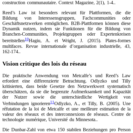
construction communautaire. Context Magazine, 2(1), 1-4.
.
Reed’s Law ist besonders relevant für Plattformen, die die
Bildung von Interessensgruppen, Fachcommunities oder
Geschäftsnetzwerken ermöglichen. B2B-Plattformen können diese
Dynamik nutzen, indem sie Funktionen für die Bildung von
Branchen-Communities, Projektgruppen oder Expertenkreisen
10
bereitstellen
Hagiu, A. et Wright, J. (2015). Plates-formes
multifaces. Revue internationale d’organisation industrielle, 43,
162-174.
.
Vision critique des lois du réseau
Die praktische Anwendung von Metcalfe’s und Reed’s Law
erfordert eine differenzierte Betrachtung. Odlyzko und Tilly
kritisierten, dass beide Gesetze den Netzwerkwert systematisch
überschätzen, da sie die begrenzte Aufmerksamkeit und Kapazität
der Nutzer sowie die unterschiedliche Wertigkeit von
11
Verbindungen ignorieren
Odlyzko, A., et Tilly, B. (2005). Une
réfutation de la loi de Metcalfe et une meilleure estimation de la
valeur des réseaux et des interconnexions de réseaux. Centre de
technologie numérique, Université du Minnesota.
.
Die Dunbar-Zahl von etwa 150 stabilen Beziehungen pro Person