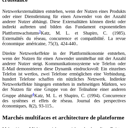
Netzwerkexternalitäten entstehen, wenn der Nutzen eines Produkts
oder einer Dienstleistung für einen Anwender von der Anzahl
anderer Nutzer abhängt. Diese Externalitäten können direkt oder
indirekt auftreten und bilden das Fundament exponentiellen
3
Plattformwachstums
Katz, M. L. et Shapiro, C. (1985).
Externalités du réseau, concurrence et compatibilité. La revue
économique américaine, 75(3), 424-440.
.
Direkte Netzwerkeffekte in der Plattformökonomie entstehen,
wenn der Nutzen für einen Anwender unmittelbar mit der Anzahl
anderer Nutzer steigt. Kommunikationssysteme wie Telefon oder
E-Mail demonstrieren diese Dynamik eindrucksvoll: Ein einzelnes
Telefon ist wertlos, zwei Telefone ermöglichen eine Verbindung,
hundert Telefone schaffen ein nützliches Netzwerk. Indirekte
Netzwerkeffekte hingegen entstehen in mehrseitigen Märkten, wo
der Nutzen für eine Gruppe von der Teilnahme einer anderen
4
Gruppe abhängt
Katz, M. L. et Shapiro, C. (1994). Concurrence
des systèmes et effets de réseau. Journal des perspectives
économiques, 8(2), 93-115.
.
Marchés multifaces et architecture de plateforme