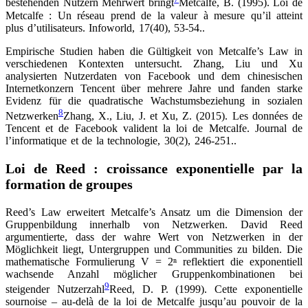
bestehenden Nutzern Mehrwert bringt
Metcalfe, B. (1995). Loi de
Metcalfe : Un réseau prend de la valeur à mesure qu’il atteint
plus d’utilisateurs. Infoworld, 17(40), 53-54.
.
Empirische Studien haben die Gültigkeit von Metcalfe’s Law in
verschiedenen Kontexten untersucht. Zhang, Liu und Xu
analysierten Nutzerdaten von Facebook und dem chinesischen
Internetkonzern Tencent über mehrere Jahre und fanden starke
Evidenz für die quadratische Wachstumsbeziehung in sozialen
8
Netzwerken
Zhang, X., Liu, J. et Xu, Z. (2015). Les données de
Tencent et de Facebook valident la loi de Metcalfe. Journal de
l’informatique et de la technologie, 30(2), 246-251.
.
Loi de Reed : croissance exponentielle par la
formation de groupes
Reed’s Law erweitert Metcalfe’s Ansatz um die Dimension der
Gruppenbildung innerhalb von Netzwerken. David Reed
argumentierte, dass der wahre Wert von Netzwerken in der
Möglichkeit liegt, Untergruppen und Communities zu bilden. Die
mathematische Formulierung V = 2ⁿ reflektiert die exponentiell
wachsende Anzahl möglicher Gruppenkombinationen bei
9
steigender Nutzerzahl
Reed, D. P. (1999). Cette exponentielle
sournoise – au-delà de la loi de Metcalfe jusqu’au pouvoir de la