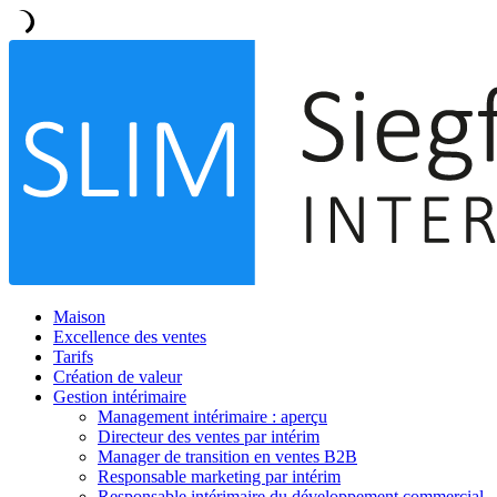
Maison
Excellence des ventes
Tarifs
Création de valeur
Gestion intérimaire
Management intérimaire : aperçu
Directeur des ventes par intérim
Manager de transition en ventes B2B
Responsable marketing par intérim
Responsable intérimaire du développement commercial