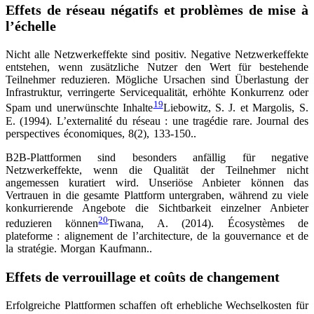
Effets de réseau négatifs et problèmes de mise à
l’échelle
Nicht alle Netzwerkeffekte sind positiv. Negative Netzwerkeffekte
entstehen, wenn zusätzliche Nutzer den Wert für bestehende
Teilnehmer reduzieren. Mögliche Ursachen sind Überlastung der
Infrastruktur, verringerte Servicequalität, erhöhte Konkurrenz oder
19
Spam und unerwünschte Inhalte
Liebowitz, S. J. et Margolis, S.
E. (1994). L’externalité du réseau : une tragédie rare. Journal des
perspectives économiques, 8(2), 133-150.
.
B2B-Plattformen sind besonders anfällig für negative
Netzwerkeffekte, wenn die Qualität der Teilnehmer nicht
angemessen kuratiert wird. Unseriöse Anbieter können das
Vertrauen in die gesamte Plattform untergraben, während zu viele
konkurrierende Angebote die Sichtbarkeit einzelner Anbieter
20
reduzieren können
Tiwana, A. (2014). Écosystèmes de
plateforme : alignement de l’architecture, de la gouvernance et de
la stratégie. Morgan Kaufmann.
.
Effets de verrouillage et coûts de changement
Erfolgreiche Plattformen schaffen oft erhebliche Wechselkosten für