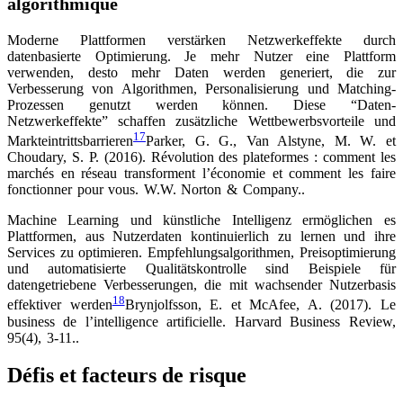
algorithmique
Moderne Plattformen verstärken Netzwerkeffekte durch
datenbasierte Optimierung. Je mehr Nutzer eine Plattform
verwenden, desto mehr Daten werden generiert, die zur
Verbesserung von Algorithmen, Personalisierung und Matching-
Prozessen genutzt werden können. Diese “Daten-
Netzwerkeffekte” schaffen zusätzliche Wettbewerbsvorteile und
17
Markteintrittsbarrieren
Parker, G. G., Van Alstyne, M. W. et
Choudary, S. P. (2016). Révolution des plateformes : comment les
marchés en réseau transforment l’économie et comment les faire
fonctionner pour vous. W.W. Norton & Company.
.
Machine Learning und künstliche Intelligenz ermöglichen es
Plattformen, aus Nutzerdaten kontinuierlich zu lernen und ihre
Services zu optimieren. Empfehlungsalgorithmen, Preisoptimierung
und automatisierte Qualitätskontrolle sind Beispiele für
datengetriebene Verbesserungen, die mit wachsender Nutzerbasis
18
effektiver werden
Brynjolfsson, E. et McAfee, A. (2017). Le
business de l’intelligence artificielle. Harvard Business Review,
95(4), 3-11.
.
Défis et facteurs de risque