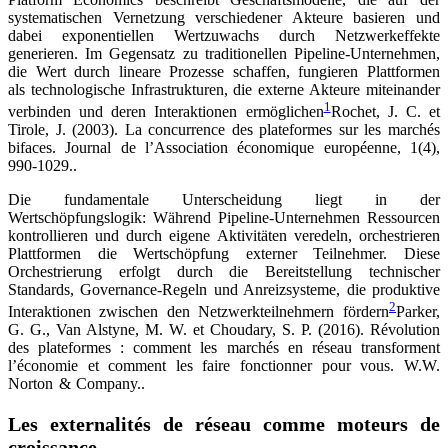
systematischen Vernetzung verschiedener Akteure basieren und
dabei exponentiellen Wertzuwachs durch Netzwerkeffekte
generieren. Im Gegensatz zu traditionellen Pipeline-Unternehmen,
die Wert durch lineare Prozesse schaffen, fungieren Plattformen
als technologische Infrastrukturen, die externe Akteure miteinander
1
verbinden und deren Interaktionen ermöglichen
Rochet, J. C. et
Tirole, J. (2003). La concurrence des plateformes sur les marchés
bifaces. Journal de l’Association économique européenne, 1(4),
990-1029.
.
Die fundamentale Unterscheidung liegt in der
Wertschöpfungslogik: Während Pipeline-Unternehmen Ressourcen
kontrollieren und durch eigene Aktivitäten veredeln, orchestrieren
Plattformen die Wertschöpfung externer Teilnehmer. Diese
Orchestrierung erfolgt durch die Bereitstellung technischer
Standards, Governance-Regeln und Anreizsysteme, die produktive
2
Interaktionen zwischen den Netzwerkteilnehmern fördern
Parker,
G. G., Van Alstyne, M. W. et Choudary, S. P. (2016). Révolution
des plateformes : comment les marchés en réseau transforment
l’économie et comment les faire fonctionner pour vous. W.W.
Norton & Company.
.
Les externalités de réseau comme moteurs de
croissance