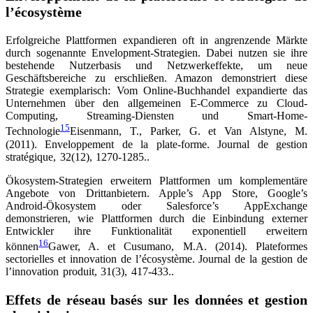
l’écosystème
Erfolgreiche Plattformen expandieren oft in angrenzende Märkte
durch sogenannte Envelopment-Strategien. Dabei nutzen sie ihre
bestehende Nutzerbasis und Netzwerkeffekte, um neue
Geschäftsbereiche zu erschließen. Amazon demonstriert diese
Strategie exemplarisch: Vom Online-Buchhandel expandierte das
Unternehmen über den allgemeinen E-Commerce zu Cloud-
Computing, Streaming-Diensten und Smart-Home-
15
Technologie
Eisenmann, T., Parker, G. et Van Alstyne, M.
(2011). Enveloppement de la plate-forme. Journal de gestion
stratégique, 32(12), 1270-1285.
.
Ökosystem-Strategien erweitern Plattformen um komplementäre
Angebote von Drittanbietern. Apple’s App Store, Google’s
Android-Ökosystem oder Salesforce’s AppExchange
demonstrieren, wie Plattformen durch die Einbindung externer
Entwickler ihre Funktionalität exponentiell erweitern
16
können
Gawer, A. et Cusumano, M.A. (2014). Plateformes
sectorielles et innovation de l’écosystème. Journal de la gestion de
l’innovation produit, 31(3), 417-433.
.
Effets de réseau basés sur les données et gestion