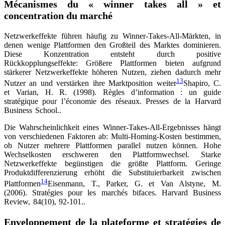
Mécanismes du « winner takes all » et
concentration du marché
Netzwerkeffekte führen häufig zu Winner-Takes-All-Märkten, in
denen wenige Plattformen den Großteil des Marktes dominieren.
Diese Konzentration entsteht durch positive
Rückkopplungseffekte: Größere Plattformen bieten aufgrund
stärkerer Netzwerkeffekte höheren Nutzen, ziehen dadurch mehr
13
Nutzer an und verstärken ihre Marktposition weiter
Shapiro, C.
et Varian, H. R. (1998). Règles d’information : un guide
stratégique pour l’économie des réseaux. Presses de la Harvard
Business School.
.
Die Wahrscheinlichkeit eines Winner-Takes-All-Ergebnisses hängt
von verschiedenen Faktoren ab: Multi-Homing-Kosten bestimmen,
ob Nutzer mehrere Plattformen parallel nutzen können. Hohe
Wechselkosten erschweren den Plattformwechsel. Starke
Netzwerkeffekte begünstigen die größte Plattform. Geringe
Produktdifferenzierung erhöht die Substituierbarkeit zwischen
14
Plattformen
Eisenmann, T., Parker, G. et Van Alstyne, M.
(2006). Stratégies pour les marchés bifaces. Harvard Business
Review, 84(10), 92-101.
.
Enveloppement de la plateforme et stratégies de