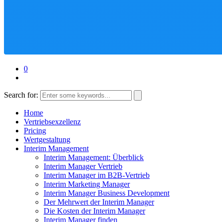
0
Search for:
Home
Vertriebsexzellenz
Pricing
Wertgestaltung
Interim Management
Interim Management: Überblick
Interim Manager Vertrieb
Interim Manager im B2B-Vertrieb
Interim Marketing Manager
Interim Manager Business Development
Der Mehrwert der Interim Manager
Die Kosten der Interim Manager
Interim Manager finden