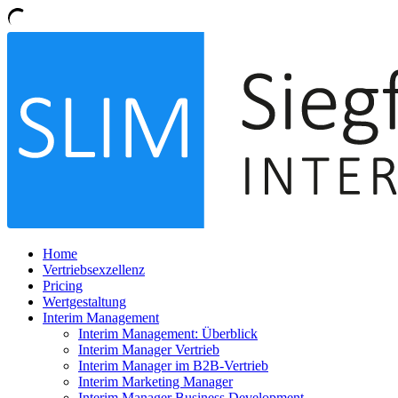
Home
Vertriebsexzellenz
Pricing
Wertgestaltung
Interim Management
Interim Management: Überblick
Interim Manager Vertrieb
Interim Manager im B2B-Vertrieb
Interim Marketing Manager
Interim Manager Business Development