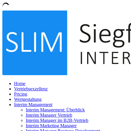
Home
Vertriebsexzellenz
Pricing
Wertgestaltung
Interim Management
Interim Management: Überblick
Interim Manager Vertrieb
Interim Manager im B2B-Vertrieb
Interim Marketing Manager
Interim Manager Business Development