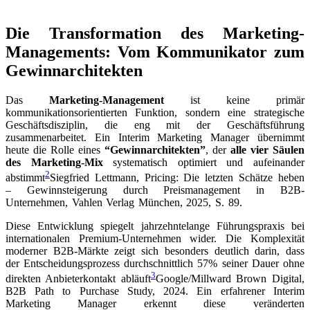
bewirken und dabei gleichzeitig operative Erfolge zu liefern.
Die Transformation des Marketing-
Managements: Vom Kommunikator zum
Gewinnarchitekten
Das
Marketing-Management
ist keine primär
kommunikationsorientierten Funktion, sondern eine strategische
Geschäftsdisziplin, die eng mit der Geschäftsführung
zusammenarbeitet. Ein Interim Marketing Manager übernimmt
heute die Rolle eines
“Gewinnarchitekten”
, der
alle vier Säulen
des Marketing-Mix
systematisch optimiert und aufeinander
2
abstimmt
Siegfried Lettmann, Pricing: Die letzten Schätze heben
– Gewinnsteigerung durch Preismanagement in B2B-
Unternehmen, Vahlen Verlag München, 2025, S. 89
.
Diese Entwicklung spiegelt jahrzehntelange Führungspraxis bei
internationalen Premium-Unternehmen wider. Die Komplexität
moderner B2B-Märkte zeigt sich besonders deutlich darin, dass
der Entscheidungsprozess durchschnittlich 57% seiner Dauer ohne
3
direkten Anbieterkontakt abläuft
Google/Millward Brown Digital,
B2B Path to Purchase Study, 2024
. Ein erfahrener Interim
Marketing Manager erkennt diese veränderten