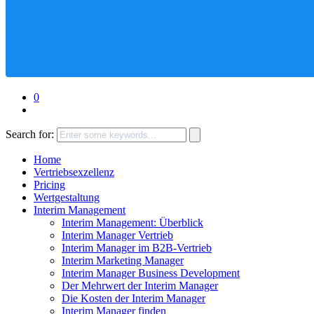
0
Search for:
Home
Vertriebsexzellenz
Pricing
Wertgestaltung
Interim Management
Interim Management: Überblick
Interim Manager Vertrieb
Interim Manager im B2B-Vertrieb
Interim Marketing Manager
Interim Manager Business Development
Der Mehrwert der Interim Manager
Die Kosten der Interim Manager
Interim Manager finden