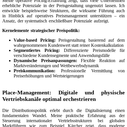
Meine operative Pricing-Erfahrung zeigt, dass viele Unternehmen
erhebliche Potenziale in der Preisgestaltung ungenutzt lassen. Ich
entwickle beispielsweise Strukturen, die wirksame Führung auch
in Hinblick auf operatives Preismanagement unterstützen – ein
Ansatz, der systematisch erschließbare Potenziale aufzeigt.
Kernelemente strategischer Preispolitik:
Value-based Pricing:
Preisgestaltung basierend auf dem
wahrgenommenen Kundenwert statt reiner Kostenkalkulation
Segmentiertes Pricing:
Differenzierte Preismodelle für
verschiedene Kundensegmente und Anwendungsfälle
Dynamische Preisanpassungen:
Flexible Reaktion auf
Marktveränderungen und Wettbewerbsdynamik
Preiskommunikation:
Professionelle Vermittlung von
Preiserhöhungen und Wertsteigerungen
Place-Management: Digitale und physische
Vertriebskanäle optimal orchestrieren
Die Distributionspolitik erlebt durch die Digitalisierung einen
fundamentalen Wandel. Meine praktische Erfahrung aus der
Steuerung internationaler Vertriebsstrukturen bei globalen
Marktführern wie zum Beispiel Kärcher zeigt, dass moderne