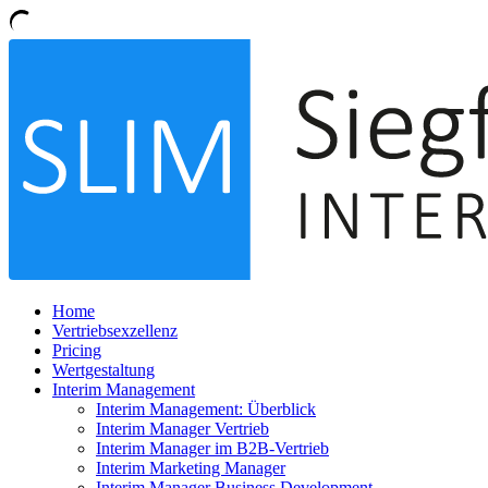
Home
Vertriebsexzellenz
Pricing
Wertgestaltung
Interim Management
Interim Management: Überblick
Interim Manager Vertrieb
Interim Manager im B2B-Vertrieb
Interim Marketing Manager
Interim Manager Business Development