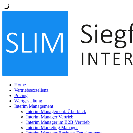
Home
Vertriebsexzellenz
Pricing
Wertgestaltung
Interim Management
Interim Management: Überblick
Interim Manager Vertrieb
Interim Manager im B2B-Vertrieb
Interim Marketing Manager
Interim Manager Business Development