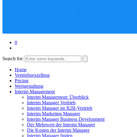
0
Search for:
Home
Vertriebsexzellenz
Pricing
Wertgestaltung
Interim Management
Interim Management: Überblick
Interim Manager Vertrieb
Interim Manager im B2B-Vertrieb
Interim Marketing Manager
Interim Manager Business Development
Der Mehrwert der Interim Manager
Die Kosten der Interim Manager
Interim Manager finden