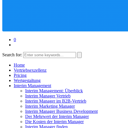
0
Search for:
Home
Vertriebsexzellenz
Pricing
Wertgestaltung
Interim Management
Interim Management: Überblick
Interim Manager Vertrieb
Interim Manager im B2B-Vertrieb
Interim Marketing Manager
Interim Manager Business Development
Der Mehrwert der Interim Manager
Die Kosten der Interim Manager
Interim Manager finden