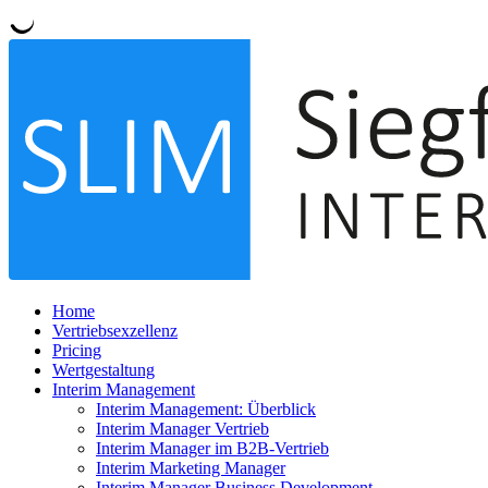
Home
Vertriebsexzellenz
Pricing
Wertgestaltung
Interim Management
Interim Management: Überblick
Interim Manager Vertrieb
Interim Manager im B2B-Vertrieb
Interim Marketing Manager
Interim Manager Business Development