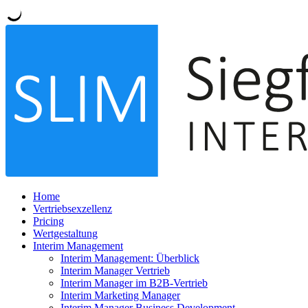
Home
Vertriebsexzellenz
Pricing
Wertgestaltung
Interim Management
Interim Management: Überblick
Interim Manager Vertrieb
Interim Manager im B2B-Vertrieb
Interim Marketing Manager
Interim Manager Business Development