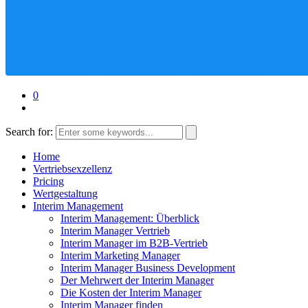
0
Search for:
Home
Vertriebsexzellenz
Pricing
Wertgestaltung
Interim Management
Interim Management: Überblick
Interim Manager Vertrieb
Interim Manager im B2B-Vertrieb
Interim Marketing Manager
Interim Manager Business Development
Der Mehrwert der Interim Manager
Die Kosten der Interim Manager
Interim Manager finden