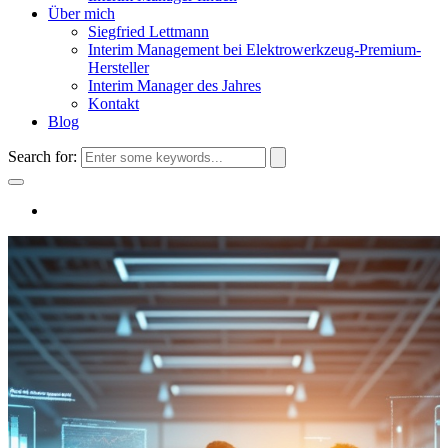
Über mich
Siegfried Lettmann
Interim Management bei Elektrowerkzeug-Premium-
Hersteller
Interim Manager des Jahres
Kontakt
Blog
Search for: