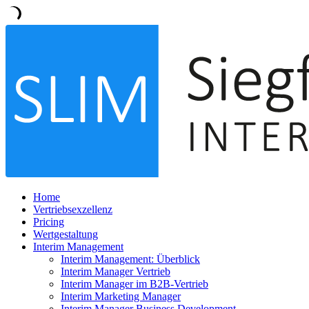
Home
Vertriebsexzellenz
Pricing
Wertgestaltung
Interim Management
Interim Management: Überblick
Interim Manager Vertrieb
Interim Manager im B2B-Vertrieb
Interim Marketing Manager
Interim Manager Business Development