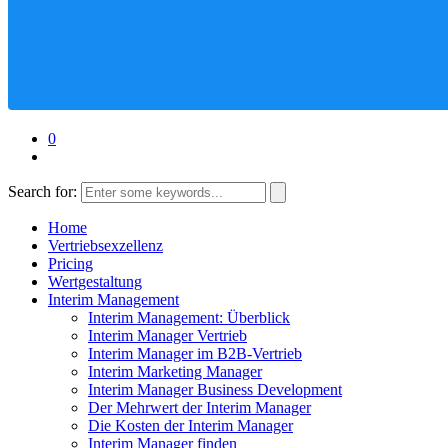
0
Search for:
Home
Vertriebsexzellenz
Pricing
Wertgestaltung
Interim Management
Interim Management: Überblick
Interim Manager Vertrieb
Interim Manager im B2B-Vertrieb
Interim Marketing Manager
Interim Manager Business Development
Der Mehrwert der Interim Manager
Die Kosten der Interim Manager
Interim Manager finden